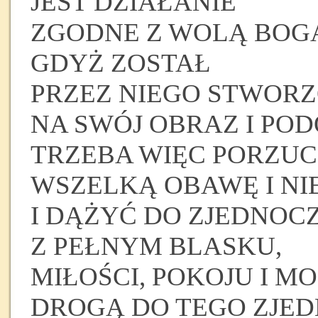
JEST DZIAŁANIE
ZGODNE Z WOLĄ BOG
GDYŻ ZOSTAŁ
PRZEZ NIEGO STWOR
NA SWÓJ OBRAZ I PO
TRZEBA WIĘC PORZUC
WSZELKĄ OBAWĘ I N
I DĄŻYĆ DO ZJEDNOC
Z PEŁNYM BLASKU,
MIŁOŚCI, POKOJU I M
DROGĄ DO TEGO ZJE