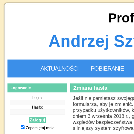
Prof
Andrzej S
AKTUALNOŚCI
POBIERANIE
Zmiana hasła
Logowanie
Login:
Jeśli nie pamiętasz swojeg
formularza, aby je zmienić
Hasło:
przypadku użytkowników, kt
dniem 3 września 2018 r., 
Zaloguj
względów bezpieczeństwa u
silniejszy system szyfrowa
Zapamiętaj mnie